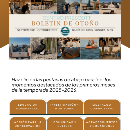
Haz clic en las pestañas de abajo para leer los
momentos destacados de los primeros meses
de la temporada 2025–2026.
EDUCACIÓN
INVESTIGACIÓN Y
LIDERAZGO
EXPERIENCIAL
MONITOREO
COMUNITARIO
ACCIÓN PARA LA
COMUNIDAD Y
AGRADECIMIENTOS
CONSERVACIÓN
CULTURA
Y DONACIONES