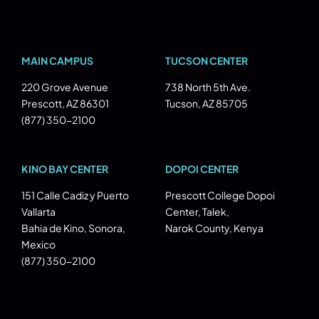
MAIN CAMPUS
TUCSON CENTER
220 Grove Avenue
738 North 5th Ave.
Prescott, AZ 86301
Tucson, AZ 85705
(877) 350-2100
KINO BAY CENTER
DOPOI CENTER
151 Calle Cadiz y Puerto
Prescott College Dopoi
Vallarta
Center, Talek,
Bahia de Kino, Sonora,
Narok County, Kenya
Mexico
(877) 350-2100